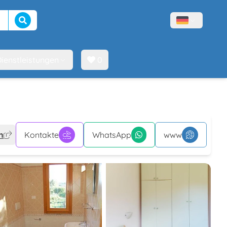
Suche beginnen
Menù lingue
ienstleistungen
0
n
Kontakte
WhatsApp
www