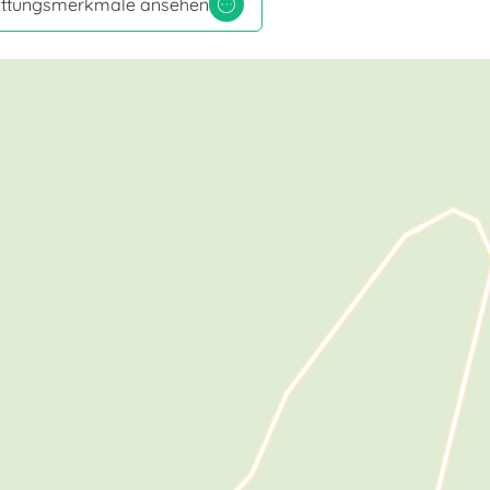
tattungsmerkmale ansehen
Tisch und Stühle für den
FEN
Garten
 Parkplatz
Park
INBEGRIFFEN
INBEGRIFFEN