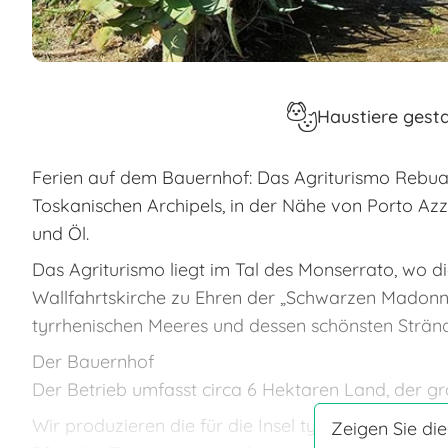
Haustiere gesta
Ferien auf dem Bauernhof: Das Agriturismo Rebua i
Toskanischen Archipels, in der Nähe von Porto Azz
und Öl.
Das Agriturismo liegt im Tal des Monserrato, wo 
Wallfahrtskirche zu Ehren der „Schwarzen Madonna
tyrrhenischen Meeres und dessen schönsten Stränd
Der Bauernhof
Der Betrieb umfasst circa 6 Hektaren Land, der g
Wir produzieren die für die Insel typischen Weiß
Zeigen Sie die