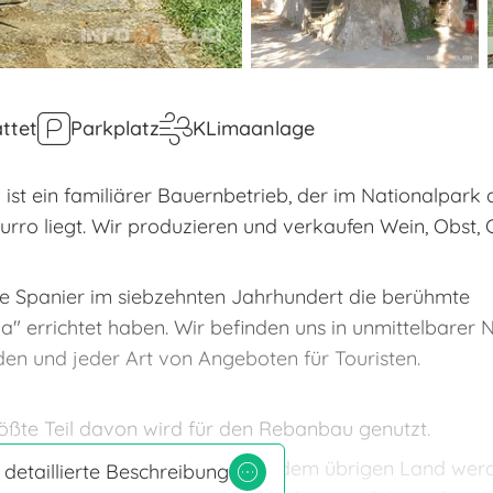
ttet
Parkplatz
KLimaanlage
st ein familiärer Bauernbetrieb, der im Nationalpark 
urro liegt. Wir produzieren und verkaufen Wein, Obst
die Spanier im siebzehnten Jahrhundert die berühmte
" errichtet haben. Wir befinden uns in unmittelbarer 
en und jeder Art von Angeboten für Touristen.
rößte Teil davon wird für den Rebanbau genutzt.
- und Rotweine sowie Liköre. Auf dem übrigen Land wer
 detaillierte Beschreibung