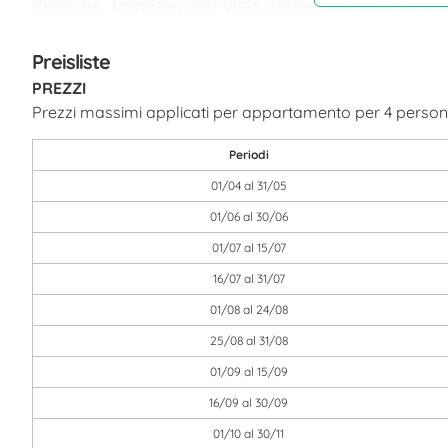
Pfirsiche, Tomaten und viele andere Gemüsesorte
Wäldern des Monserrato machen den Bauernbetrieb
Preisliste
Ferien auf dem Bauernhof
PREZZI
Der Betrieb vermietet drei Ferienwohnungen, eine
Prezzi massimi applicati per appartamento per 4 persone,
zwei befinden sich in 2007 fertig erstellten Neubau
Periodi
Die Wohnungen sind mit Heizung und Klimaanlage
verfügbar. Außerhalb der Hochsaison können sie 
01/04 al 31/05
01/06 al 30/06
Jede Wohneinheit verfügt über ein Badezimmer, ein
01/07 al 15/07
inmitten des Grüns der mediterranen Pinien, Obs
16/07 al 31/07
01/08 al 24/08
25/08 al 31/08
01/09 al 15/09
16/09 al 30/09
01/10 al 30/11