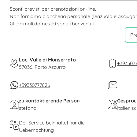
Sconti previsti per prenotazioni on-line.
Non forniamo biancheria personale (lenzuola e asciuga
Gli animali domestici sono i benvenuti.
Pre
Loc. Valle di Monserrato
+393307
57036, Porto Azzurro
+39330777626
zu kontaktierende Person
Gesproc
stefano
Italienis
Der Service beinhaltet nur die
Uebernachtung