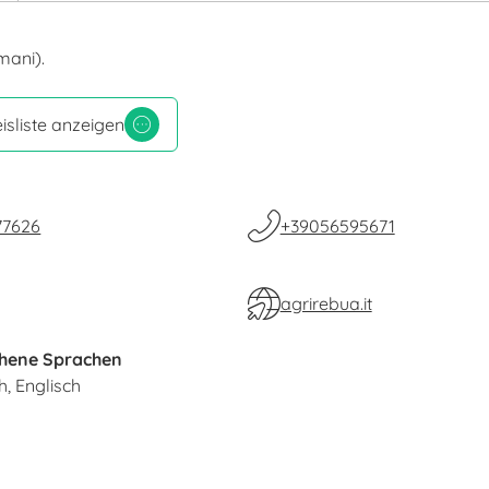
mani).
isliste anzeigen
77626
+39056595671
agrirebua.it
hene Sprachen
ch
Englisch