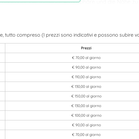
n angebaut. Die familiäre Atmosphäre und die Nähe zu
 zu einem speziellen Aufenthaltsort.
 davon ist in einem alten Bauernhaus untergebracht, d
 tutto compreso (I prezzi sono indicativi e possono subire va
ten.
Prezzi
 ausgestattet und deshalb während des ganzen Jahre
auch nur für ein Wochenende gemietet werden.
€ 70,00 al giorno
€ 90,00 al giorno
en überdeckten Autoabstellplatz und einen Grill und l
€ 110,00 al giorno
tbäume und Reben.
€ 130,00 al giorno
€ 150,00 al giorno
€ 130,00 al giorno
€ 100,00 al giorno
€ 90,00 al giorno
€ 70,00 al giorno