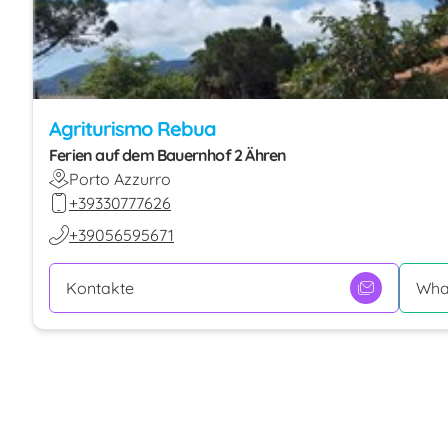
Agriturismo Rebua
Ferien auf dem Bauernhof 2 Ähren
Porto Azzurro
+39330777626
+39056595671
Kontakte
Wha