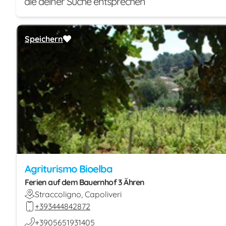
die deiner Suche entsprechen
Speichern
Agriturismo Bioelba
Ferien auf dem Bauernhof 3 Ähren
Straccoligno, Capoliveri
+393444842872
+3905651931405