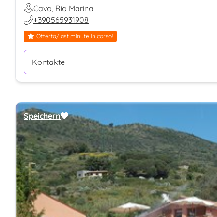
Cavo, Rio Marina
+390565931908
Offerta/last minute in corso!
Kontakte
Speichern