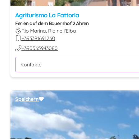
Agriturismo La Fattoria
Ferien auf dem Bauernhof 2 Ähren
Rio Marina, Rio nell'Elba
+393391691260
+390565943080
Kontakte
Speichern