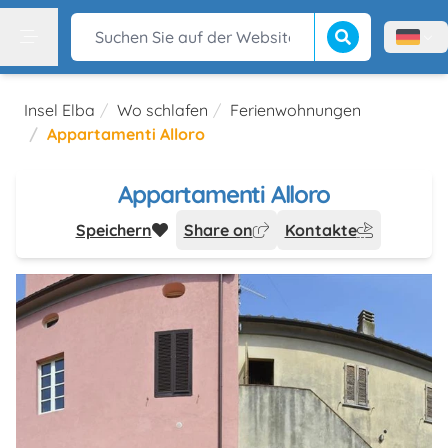
Suche beginnen
Suchen Sie auf der Website
Menù l
Menu
Insel Elba
Wo schlafen
Ferienwohnungen
Appartamenti Alloro
Appartamenti Alloro
Speichern
Share on
Kontakte