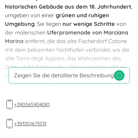
historischen Gebäude aus dem 18. Jahrhundert
,
umgeben von einer
grünen und ruhigen
Umgebung
. Sie liegen
nur wenige Schritte
von
der malerischen
Uferpromenade von Marciana
Marina
entfernt, die das alte Fischerdorf Cotone
mit dem bekannten Yachthafen verbindet, wo die
alte Torre degli Appiani, das Wahrzeichen des
Ortes, steht. Entlang der Uferpromenade gibt es
Zeigen Sie die detaillierte Beschreibung
eine große Auswahl an
Restaurants
, in denen die
gastronomische Kultur ein hervorragendes
Niveau erreicht, sowie zahlreiche
Geschäfte und
Boutiquen
.
+390565904081
Die Apartments wurden
kürzlich renoviert
, wobei
die Wärme und Eleganz der ursprünglichen
+393351673531
architektonischen Elemente bewahrt wurden. Die