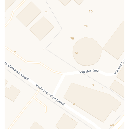
Alloro 7 - Große Vierzimmerwohnung im
Erdgeschoss
Die Wohnung Alloro 7 erstreckt sich über zwei
Etagen. Das Erdgeschoss besteht aus einem
großzügigen Wohnzimmer mit Essbereich, einer
gut ausgestatteten Küche mit Speisekammer und
einem Badezimmer mit Badewanne. Das
Obergeschoss ist dem Schlafbereich gewidmet
und umfasst ein Doppelzimmer auf einer Galerie
mit eigenem Bad sowie ein zweites
Doppelzimmer, ebenfalls mit eigenem Bad.