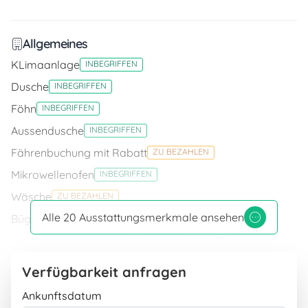
Allgemeines
KLimaanlage
INBEGRIFFEN
Dusche
INBEGRIFFEN
Föhn
INBEGRIFFEN
Aussendusche
INBEGRIFFEN
Fährenbuchung mit Rabatt
ZU BEZAHLEN
Mikrowellenofen
INBEGRIFFEN
Wäsche
ZU BEZAHLEN
Alle 20 Ausstattungsmerkmale ansehen
Bügeleisen mit Bügelbrett
INBEGRIFFEN
Elektrische Ladestation für Autos
INBEGRIFFEN
Spülmaschine
INBEGRIFFEN
Verfügbarkeit anfragen
Safe
INBEGRIFFEN
Ankunftsdatum
Waschmaschinen
INBEGRIFFEN