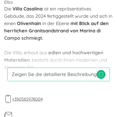
Elba
Die
Villa Casalina
ist ein repräsentatives
Gebäude, das 2024 fertiggestellt wurde und sich in
einen
Olivenhain
in der Ebene
mit Blick auf den
herrlichen Granitsandstrand von Marina di
Campo schmiegt.
Die Villa, erbaut aus
edlen und hochwertigen
Materialien
, besticht durch ihren modernen und
eleganten Stil.
Zeigen Sie die detaillierte Beschreibung
Das Anwesen befindet sich auf dem Gelände eines
alten Hauses mit einer Olivenpresse, in der einst
lokale Oliven verarbeitet wurden. Ein
+390565978004
wunderschöner, ruhiger
Garten
, erfüllt vom Duft
mediterraner Kräuter und aromatischer Pflanzen,