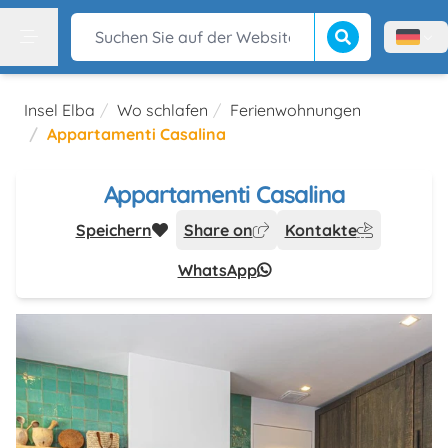
Suche beginnen
Suchen Sie auf der Website
Menù l
Menu
Insel Elba
Wo schlafen
Ferienwohnungen
Appartamenti Casalina
Appartamenti Casalina
Speichern
Share on
Kontakte
WhatsApp