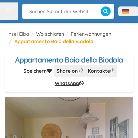
Suche beginnen
Suchen Sie auf der Website
Menù l
Menu
Insel Elba
Wo schlafen
Ferienwohnungen
Appartamento Baia della Biodola
Appartamento Baia della Biodola
Speichern
Share on
Kontakte
WhatsApp