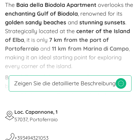
The
Baia della Biodola Apartment
overlooks the
enchanting Gulf of Biodola
, renowned for its
golden sandy beaches
and
stunning sunsets
.
Strategically located at the
center of the Island
of Elba
, it is only
7 km from the port of
Portoferraio
and
11 km from Marina di Campo
,
making it an ideal starting point for exploring
every corner of the island.
Baia della Biodola Apartment
features two
Zeigen Sie die detaillierte Beschreibung
bedrooms, a bathroom, and a cozy living
room/kitchen area. Outside, a
private terrace
equipped with a table, chairs, and sun loungers
provides the perfect place to relax and enjoy the
Loc. Capannone, 1
57037, Portoferraio
view, complete with a
barbecue
and a
private
parking space
.
+393494321053