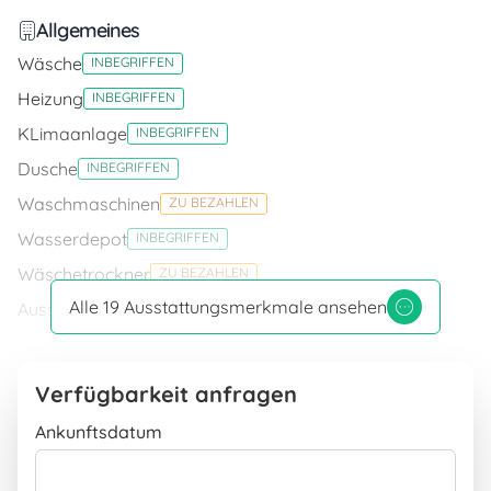
Allgemeines
Wäsche
INBEGRIFFEN
Heizung
INBEGRIFFEN
KLimaanlage
INBEGRIFFEN
Dusche
INBEGRIFFEN
Waschmaschinen
ZU BEZAHLEN
Wasserdepot
INBEGRIFFEN
Wäschetrockner
ZU BEZAHLEN
Alle 19 Ausstattungsmerkmale ansehen
Aussendusche
INBEGRIFFEN
Internetverbindung
WiFi Verbindung
INBEGRIFFEN
Verfügbarkeit anfragen
Unterhaltung
Ankunftsdatum
Fernseher
INBEGRIFFEN