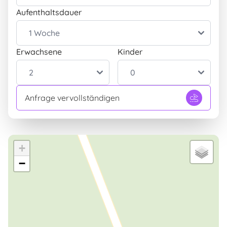
Geeignetheit
Aufenthaltsdauer
Haustiere gestattet
INBEGRIFFEN
Position
Erwachsene
Kinder
Meerblick
INBEGRIFFEN
Panoramablick
INBEGRIFFEN
Sport- und Erholungsaktivitäten
Anfrage vervollständigen
Sonnenschirme und liegen
INBEGRIFFEN
Aussenbereich
Solarium
INBEGRIFFEN
+
Parkplatz
INBEGRIFFEN
−
Grill
INBEGRIFFEN
Terasse/Arkade
INBEGRIFFEN
Tisch und Stühle für den Garten
INBEGRIFFEN