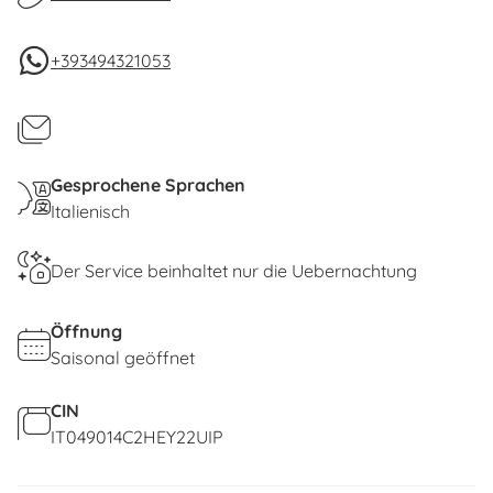
The
beaches of Biodola, Scaglieri, and Forno
are easily accessible, with distances of
+393494321053
approximately 2 km and 3 km
. Near the
apartment, there is also a
bus stop
that allows
you to reach Biodola Beach in just a few minutes.
Small pets
are welcome.
Gesprochene Sprachen
A luggage storage service is available.
Italienisch
Der Service beinhaltet nur die Uebernachtung
Öffnung
Saisonal geöffnet
CIN
IT049014C2HEY22UIP