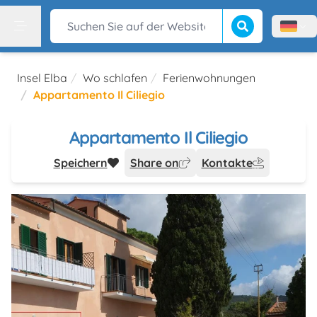
Suche beginnen
Suchen Sie auf der Website
Menù l
Menu
Insel Elba
Wo schlafen
Ferienwohnungen
Appartamento Il Ciliegio
Appartamento Il Ciliegio
Speichern
Share on
Kontakte