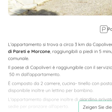
Pa
L’appartamento si trova a circa 3 km da Capoliveri
di Pareti e Morcone
, raggiungibili a piedi in 5 mi
comunale.
Il paese di Capoliveri è raggiungibile con il serviz
50 m dall’appartamento.
È composto da 2 camere, cucina- tinello con posto
disponibile inoltre un lettino per bambino.
L'appartamento dispone inoltre di
giardino privat
sedie per pranzare all’aperto.
Zeigen Sie die