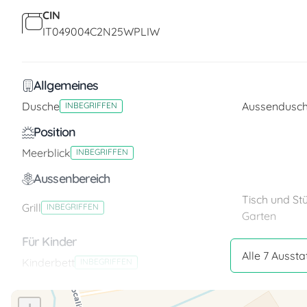
CIN
IT049004C2N25WPLIW
Allgemeines
Dusche
Aussendusc
INBEGRIFFEN
Position
Meerblick
INBEGRIFFEN
Aussenbereich
Tisch und St
Grill
INBEGRIFFEN
Garten
Für Kinder
Alle 7 Auss
Kinderbett
INBEGRIFFEN