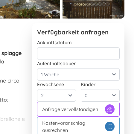
Verfügbarkeit anfragen
Ankunftsdatum
e spiagge
da
Aufenthaltsdauer
one circa
Erwachsene
Kinder
tto
;
Anfrage vervollständigen
brellone e
Kostenvoranschlag
ausrechnen