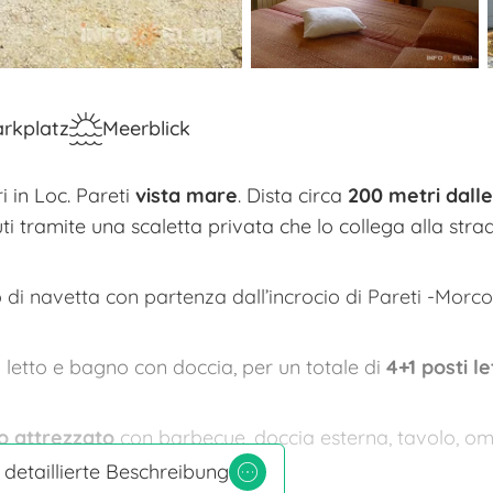
rkplatz
Meerblick
 in Loc. Pareti
vista mare
. Dista circa
200 metri dall
nuti tramite una scaletta privata che lo collega alla stra
io di navetta con partenza dall’incrocio di Pareti -Morc
 letto e bagno con doccia, per un totale di
4+1 posti le
o attrezzato
con barbecue, doccia esterna, tavolo, om
 detaillierte Beschreibung