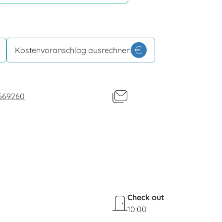
vo.
nate più limpide si può ammirare l’Isola di Pianosa.
Kostenvoranschlag ausrechnen
669260
Check out
10:00