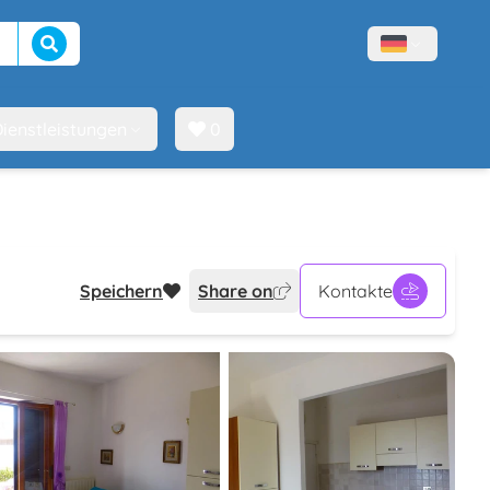
Suche beginnen
Menù lingue
ienstleistungen
0
Speichern
Share on
Kontakte