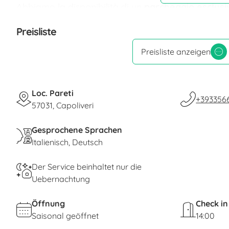
Abbiamo la disponibilità di un
parcheggio esclusi
La vista sul Golfo Stella è incantevole e nelle gior
Preisliste
Preisliste anzeigen
Loc. Pareti
+393356
57031, Capoliveri
Gesprochene Sprachen
Italienisch
Deutsch
Der Service beinhaltet nur die
Uebernachtung
Öffnung
Check in
Saisonal geöffnet
14:00