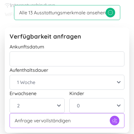
Internetverbindung
Alle 13 Ausstattungsmerkmale ansehen
WiFi Verbindung
INBEGRIFFEN
Unterhaltung
Fernseher
INBEGRIFFEN
Verfügbarkeit anfragen
Geeignetheit
Ankunftsdatum
Haustiere gestattet
INBEGRIFFEN
Aussenbereich
Aufenthaltsdauer
Garten
INBEGRIFFEN
Grill
INBEGRIFFEN
Erwachsene
Kinder
Überdachter Parkplatz
INBEGRIFFEN
Terasse/Arkade
INBEGRIFFEN
Anfrage vervollständigen