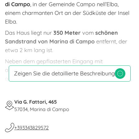
di Campo
, in der Gemeinde Campo nell’Elba,
einem charmanten Ort an der Südküste der Insel
Elba.
Das Haus liegt nur
350 Meter
vom
schönen
Sandstrand von Marina di Campo
entfernt, der
etwa 2 km lang ist.
Neben dem gepflasterten Eingang mit
automatischem Tor stehen ein
Garten
für
Zeigen Sie die detaillierte Beschreibung
angenehme Abende im Freien, ein praktischer
Grill
sowie ein
privater überdachter Parkplatz
zur Verfügung.
Via G. Fattori, 465
Das Haus besteht aus einem Doppelzimmer, einer
57034, Marina di Campo
Küche mit Doppelschlafsofa und einem
Badezimmer mit Duschkabine. Klimaanlage, TV im
+393343829572
Schlafzimmer und in der Küche, WLAN sowie