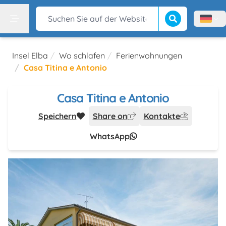
Suche beginnen
Suchen Sie auf der Website
Menù l
Menu
Insel Elba
Wo schlafen
Ferienwohnungen
Casa Titina e Antonio
Casa Titina e Antonio
Speichern
Share on
Kontakte
WhatsApp