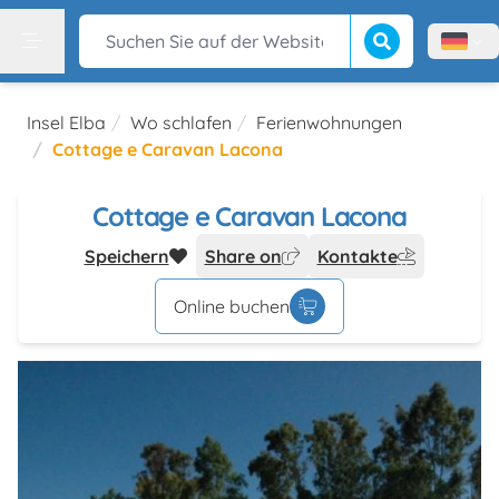
Suche beginnen
Suchen Sie auf der Website
Menù l
Menu
Insel Elba
Wo schlafen
Ferienwohnungen
Cottage e Caravan Lacona
Cottage e Caravan Lacona
Speichern
Share on
Kontakte
Online buchen