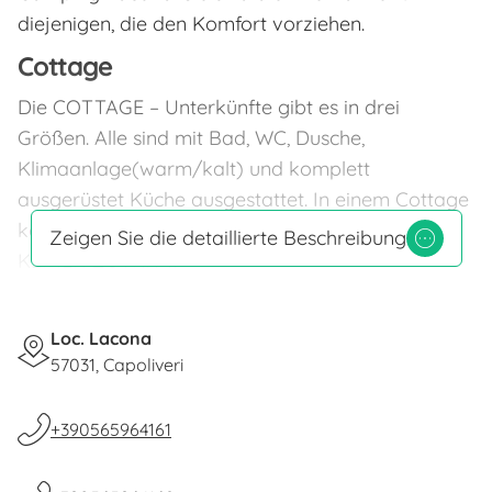
diejenigen, die den Komfort vorziehen.
Cottage
Die COTTAGE – Unterkünfte gibt es in drei
Größen. Alle sind mit Bad, WC, Dusche,
Klimaanlage(warm/kalt) und komplett
ausgerüstet Küche ausgestattet. In einem Cottage
können 2 bis 5 Personen wohnen. TIERE HABEN
Zeigen Sie die detaillierte Beschreibung
KEINEN ZUTRITT.
TYP 2+1 (Max 3 Personen)
Maße: ca. 14 Qm + Außenveranda.
Loc. Lacona
Doppelschlafzimmer mit Badezimmer (WC,
57031, Capoliveri
Waschbecken, Dusche) + Wohnzimmer mit
Einzelbettsofa. Vollständige Kochnische,
+390565964161
Klimaanlage (warm/kalt). Außenveranda (2,95 x
2,00 M.) mit Tisch, Stühlen und ein Wäscheständer.