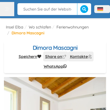
Suche beginnen
Suchen Sie auf der Website
Menù l
Menu
Insel Elba
Wo schlafen
Ferienwohnungen
Dimora Mascagni
Dimora Mascagni
Speichern
Share on
Kontakte
WhatsApp