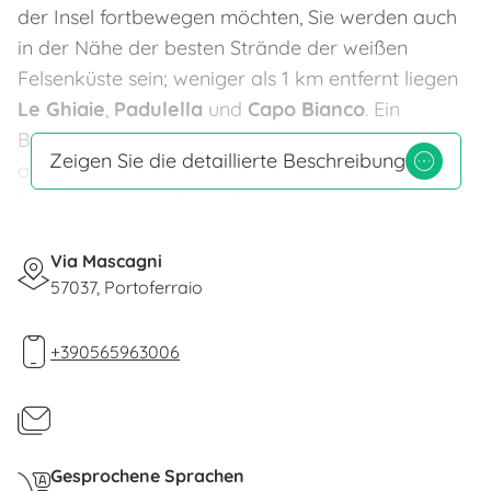
der Insel fortbewegen möchten, Sie werden auch
in der Nähe der besten Strände der weißen
Felsenküste sein; weniger als 1 km entfernt liegen
Le Ghiaie
,
Padulella
und
Capo Bianco
. Ein
Bereich, der mit allen Dienstleistungen
Zeigen Sie die detaillierte Beschreibung
ausgestattet ist: Supermarkt, Bars und Pubs,
Imbissbuden und Tabakladen.
Die Neuheit dieser Wohnung besteht darin,
dass
Via Mascagni
das Gebäude in umweltfreundlicher Bauweise
57037, Portoferraio
gebaut wurde
, wobei die Verwendung natürlicher
Materialien mit Bautechniken integriert und
+390565963006
optimiert wurde, die zur Reduzierung der
Energiebelastung geeignet sind, um ein
verbrauchsarmes und gleichzeitig gesundes
Zuhause für diese zu erhalten wer dort wohnt.
Gesprochene Sprachen
Münzwäscherei 100 Meter von der Wohnung