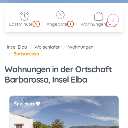
Lastminute
Angebote
Wohnungen
kl
5
1
214
Insel Elba
Wo schlafen
Wohnungen
Barbarossa
Wohnungen in der Ortschaft
Barbarossa, Insel Elba
Speichern