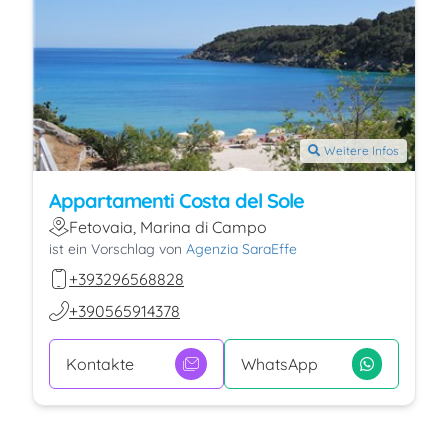
Weitere Infos
Appartamenti Costa del Sole
Fetovaia, Marina di Campo
ist ein Vorschlag von
Agenzia SaraEffe
+393296568828
+390565914378
Kontakte
WhatsApp