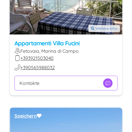
Weitere Infos
Appartamenti Villa Fucini
Fetovaia, Marina di Campo
+393921503040
+390565988032
Kontakte
Speichern