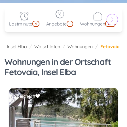
Lastminute
Angebote
Wohnungen
kl
4
1
214
Insel Elba
Wo schlafen
Wohnungen
Fetovaia
Wohnungen in der Ortschaft
Fetovaia, Insel Elba
Speichern