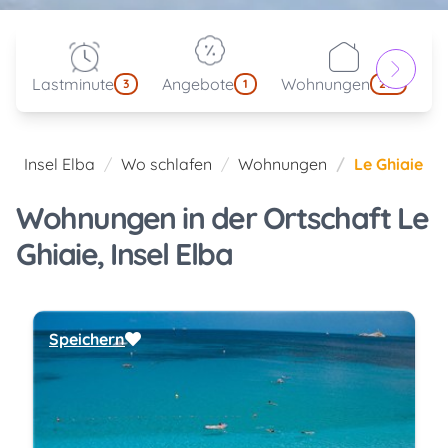
Lastminute
Angebote
Wohnungen
kl
3
1
214
Insel Elba
Wo schlafen
Wohnungen
Le Ghiaie
Wohnungen in der Ortschaft Le
Ghiaie, Insel Elba
Speichern