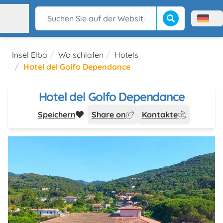
Suche beginnen
Suchen Sie auf der Website
Menù l
Menu
Insel Elba
Wo schlafen
Hotels
Hotel del Golfo Dependance
Hotel del Golfo Dependance
Speichern
Share on
Kontakte