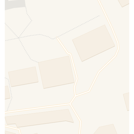
Pendelbus zum Flughafen
INBEGRIFFEN
Sport- und Erholungsaktivitäten
Buchung von Ausflügen
ZU BEZAHLEN
Tauchcenter
ZU BEZAHLEN
Plage privée
ZU BEZAHLEN
Tennisplätze
ZU BEZAHLEN
Fitness
KONVENTIONIERT
Aussenbereich
Terasse/Arkade
INBEGRIFFEN
Parkplatz
INBEGRIFFEN
Fahrzeugvermietung
Fahrradverleih
ZU BEZAHLEN
Elektrofahrradverleih
ZU BEZAHLEN
Für Kinder