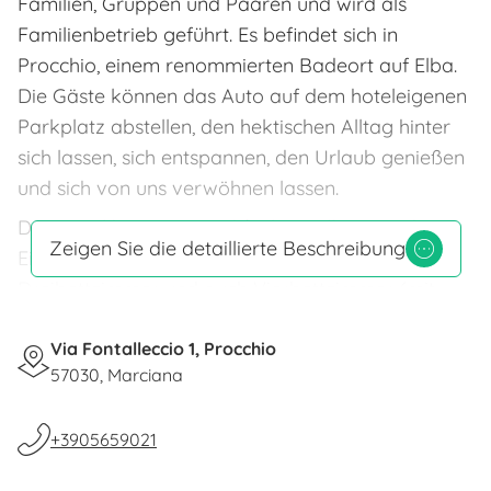
Familien, Gruppen und Paaren und wird als
Familienbetrieb geführt. Es befindet sich in
Procchio, einem renommierten Badeort auf Elba.
Die Gäste können das Auto auf dem hoteleigenen
Parkplatz abstellen, den hektischen Alltag hinter
sich lassen, sich entspannen, den Urlaub genießen
und sich von uns verwöhnen lassen.
Das Hotel hat apart und funktionell eingerichtete
Zeigen Sie die detaillierte Beschreibung
Einzelzimmer, Zweibett-/Doppelzimmer,
Dreibettzimmer und auch Vierbettzimmer (mit
Stockbett). Die Rezeption ist 24 h geöffnet.
Unsere Gäste haben die Wahl zwischen
Via Fontalleccio 1, Procchio
57030, Marciana
Übernachtung und Frühstuck, Halbpension oder
Vollpension.
+3905659021
Die neu renovierten Zimmer sind apart
eingerichtet und verfügen über Klimaanlage,