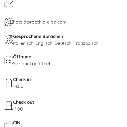
Dusche/WC, Telefon, LCD-Fernseher und zum Teil
über Balkon mit Sitzgelegenheit.
hoteldiprocchio-elba.com
Gesprochene Sprachen
Italienisch
Englisch
Deutsch
Französisch
Öffnung
Saisonal geöffnet
Check in
14:00
Check out
11:00
CIN