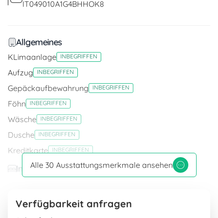
IT049010A1G4BHHOK8
Allgemeines
KLimaanlage
INBEGRIFFEN
Aufzug
INBEGRIFFEN
Gepäckaufbewahrung
INBEGRIFFEN
Föhn
INBEGRIFFEN
Wäsche
INBEGRIFFEN
Dusche
INBEGRIFFEN
Kreditkarte
INBEGRIFFEN
Alle 30 Ausstattungsmerkmale ansehen
Im Zimmer
Zimmer mit Minibar
ZU BEZAHLEN
Zimmer mit Satellitenfernsehene
INBEGRIFFEN
Verfügbarkeit anfragen
Zimmer mit Meerblick
ZU BEZAHLEN