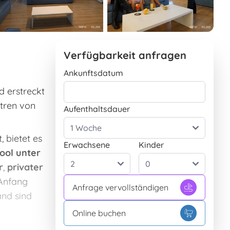
Verfügbarkeit anfragen
Ankunftsdatum
d erstreckt
ntren von
Aufenthaltsdauer
, bietet es
Erwachsene
Kinder
ool unter
r
,
privater
 Anfang
Anfrage vervollständigen
and sind
Online buchen