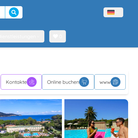
Suche beginnen
Menù lingue
ienstleistungen
0
Kontakte
Online buchen
www