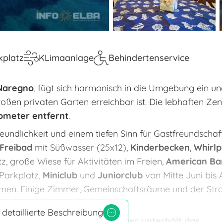
kplatz
KLimaanlage
Behindertenservice
Naregno
, fügt sich harmonisch in die Umgebung ein un
roßen privaten Garten erreichbar ist. Die lebhaften Ze
ometer entfernt
.
eundlichkeit und einem tiefen Sinn für Gastfreundschaft
Freibad
mit Süßwasser (25x12),
Kinderbecken
,
Whirlp
atz, große Wiese für Aktivitäten im Freien,
American Ba
 Parkplatz,
Miniclub
und
Juniorclub
von Mitte Juni bis
men. Einige Zimmer, Gemeinschaftsräume und der Str
hinderungen
angepasst.
 detaillierte Beschreibung
Mitte Juni bis Anfang September unterhält das