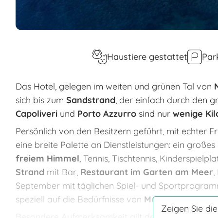
Haustiere gestattet
Par
Das Hotel, gelegen im weiten und grünen Tal von
sich bis zum
Sandstrand
, der einfach durch den g
Capoliveri
und
Porto Azzurro
sind nur
wenige Kil
Persönlich von den Besitzern geführt, mit echter Fr
eine breite Palette an Dienstleistungen: ein großes
freiem Himmel
, Tennis, Tischtennis, Kinderspielpl
Strand
mit Bar,
Restaurant im Garten am Meer
,
September mit täglichen Spiel- und Sportprogram
speziell auf die Bedürfnisse von
Menschen mit Be
Zeigen Sie die
Besondere Aufmerksamkeit gilt den Kindern:
von 