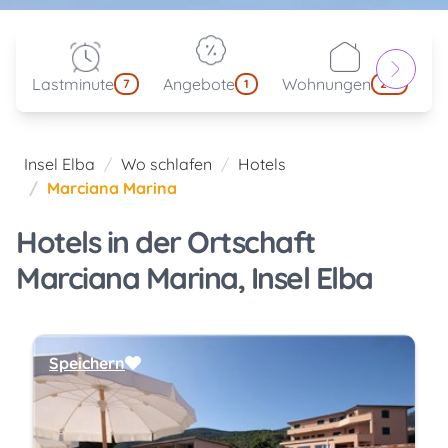
Lastminute
Angebote
Wohnungen
kl
7
1
214
Insel Elba
Wo schlafen
Hotels
Marciana Marina
Hotels in der Ortschaft
Marciana Marina, Insel Elba
Speichern