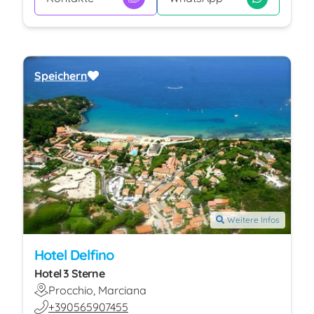
Speichern
Weitere Infos
Hotel Delfino
Hotel 3 Sterne
Procchio, Marciana
+390565907455