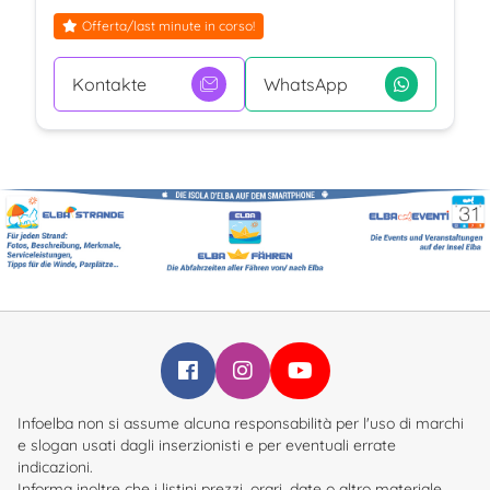
Offerta/last minute in corso!
Kontakte
WhatsApp
Infoelba su Facebook
Infoelba su Instagram
Infoelba su YouTube
Infoelba non si assume alcuna responsabilità per l'uso di marchi
e slogan usati dagli inserzionisti e per eventuali errate
indicazioni.
Informa inoltre che i listini prezzi, orari, date o altro materiale