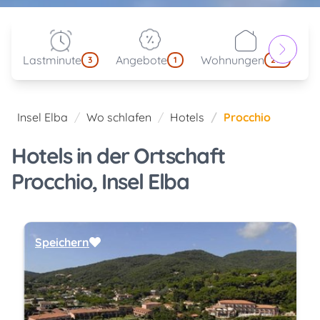
Lastminute
Angebote
Wohnungen
kl
3
1
214
Insel Elba
Wo schlafen
Hotels
Procchio
Hotels in der Ortschaft
Procchio, Insel Elba
Speichern