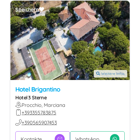
Speichern
Weitere Infos
Hotel Brigantino
Hotel 3 Sterne
Procchio, Marciana
+393355783875
+390565907453
Kontakte
WhatsApp