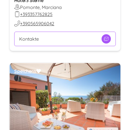
Hotel 3 Sterne
Pomonte, Marciana
+393357762825
+390565906042
Kontakte
Speichern