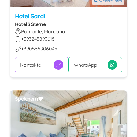
Weitere Infos
Hotel Sardi
Hotel 3 Sterne
Pomonte, Marciana
+393245893615
+390565906045
Kontakte
WhatsApp
Speichern