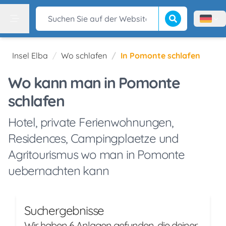
Suche beginnen
Suchen Sie auf der Website
Menù l
Menu
Insel Elba
Wo schlafen
In Pomonte schlafen
Wo kann man in Pomonte
schlafen
Hotel, private Ferienwohnungen,
Residences, Campingplaetze und
Agritourismus wo man in Pomonte
uebernachten kann
Suchergebnisse
Wir haben 6 Anlagen gefunden, die deiner