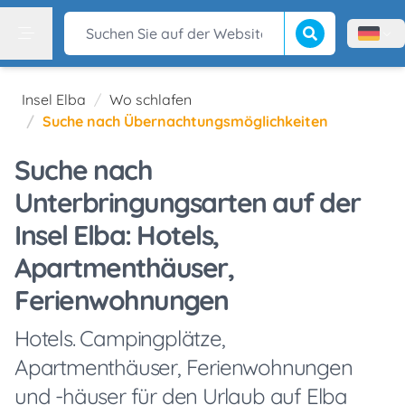
Suche beginnen
Suchen Sie auf der Website
Menù l
Menu
Insel Elba
Wo schlafen
Suche nach Übernachtungsmöglichkeiten
Suche nach
Unterbringungsarten auf der
Insel Elba: Hotels,
Apartmenthäuser,
Ferienwohnungen
Hotels. Campingplätze,
Apartmenthäuser, Ferienwohnungen
und -häuser für den Urlaub auf Elba