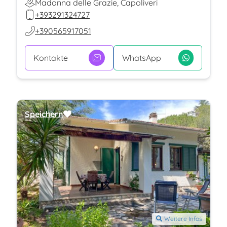
Madonna delle Grazie, Capoliveri
+393291324727
+390565917051
Kontakte
WhatsApp
Speichern
Weitere Infos