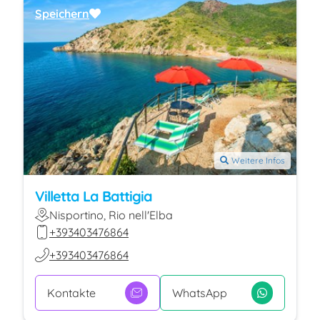
Speichern
Weitere Infos
Villetta La Battigia
Nisportino, Rio nell'Elba
+393403476864
+393403476864
Kontakte
WhatsApp