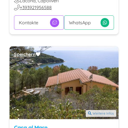
Lacona, Capoliveri
+393921956588
Kontakte
WhatsApp
Speichern
Weitere Infos
Casa al Mare