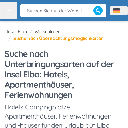
Suche beginnen
Suchen Sie auf der Website
Menù l
Menu
Insel Elba
Wo schlafen
Suche nach Übernachtungsmöglichkeiten
Suche nach
Unterbringungsarten auf der
Insel Elba: Hotels,
Apartmenthäuser,
Ferienwohnungen
Hotels. Campingplätze,
Apartmenthäuser, Ferienwohnungen
und -häuser für den Urlaub auf Elba