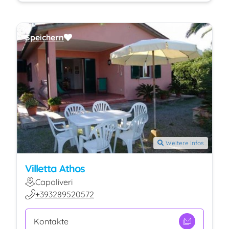
Speichern
Weitere Infos
Villetta Athos
Capoliveri
+393289520572
Kontakte