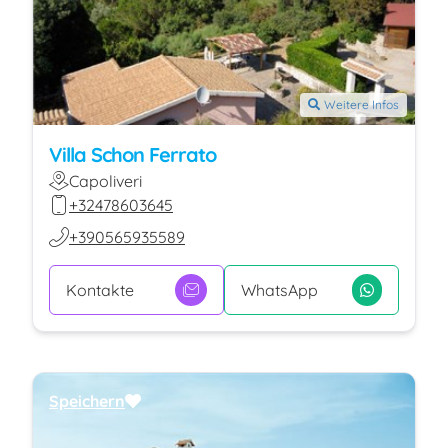
Weitere Infos
Villa Schon Ferrato
Capoliveri
+32478603645
+390565935589
Kontakte
WhatsApp
Speichern