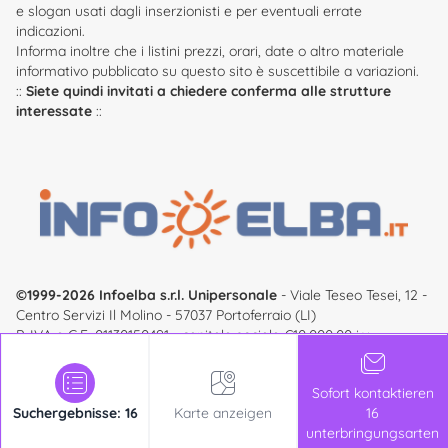
e slogan usati dagli inserzionisti e per eventuali errate
indicazioni.
Informa inoltre che i listini prezzi, orari, date o altro materiale
informativo pubblicato su questo sito è suscettibile a variazioni.
::
Siete quindi invitati a chiedere conferma alle strutture
interessate
::
©1999-2026 Infoelba s.r.l. Unipersonale
- Viale Teseo Tesei, 12 -
Centro Servizi Il Molino - 57037 Portoferraio (LI)
P. IVA e C.F. 01130150491 - capitale sociale €10.000,00 i.v. -
registro imprese numero 01130150491 - REA: LI - 100635
infoelba
® ist eine registrierte marke - alle rechte sind
Sofort kontaktieren
vorbehalten -
Accesso all'area riservata
Suchergebnisse: 16
Karte anzeigen
16
unterbringungsarten