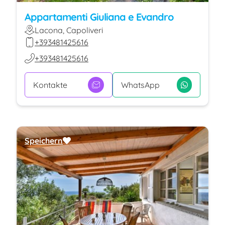
Appartamenti Giuliana e Evandro
Lacona, Capoliveri
+393481425616
+393481425616
Kontakte
WhatsApp
Speichern