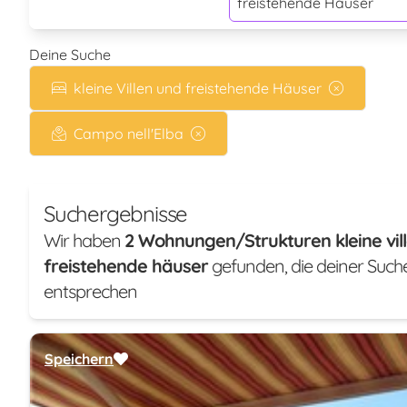
freistehende Häuser
Deine Suche
kleine Villen und freistehende Häuser
Campo nell'Elba
Suchergebnisse
Wir haben
2 Wohnungen/Strukturen kleine vil
freistehende häuser
gefunden, die deiner Such
entsprechen
Speichern