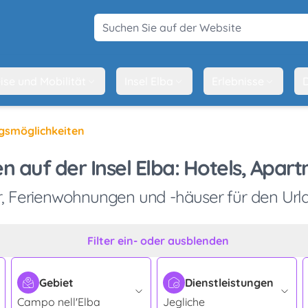
Suchen Sie auf der Website
ise und Mobilität
Insel Elba
Erlebnisse
D
gsmöglichkeiten
n auf der Insel Elba: Hotels, Apa
, Ferienwohnungen und -häuser für den Url
Filter ein- oder ausblenden
Gebiet
Dienstleistungen
Campo nell'Elba
Jegliche