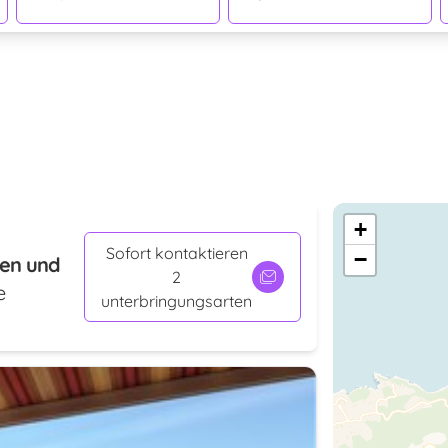
+
Sofort kontaktieren
−
len und
2
e
unterbringungsarten