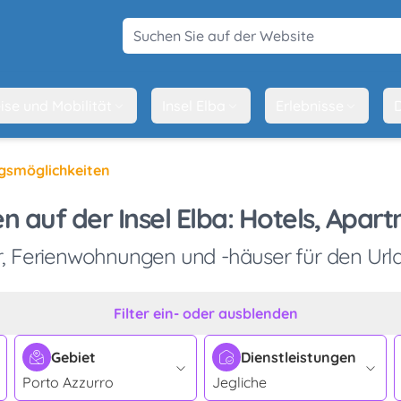
Suchen Sie auf der Website
ise und Mobilität
Insel Elba
Erlebnisse
D
gsmöglichkeiten
n auf der Insel Elba: Hotels, Apa
, Ferienwohnungen und -häuser für den Url
Filter ein- oder ausblenden
Gebiet
Dienstleistungen
Porto Azzurro
Jegliche