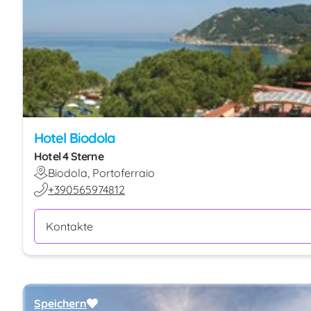
Hotel Biodola
Hotel 4 Sterne
Biodola, Portoferraio
+390565974812
Kontakte
Speichern