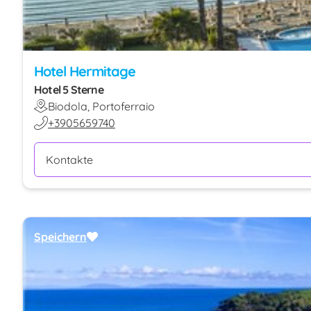
Hotel Hermitage
Hotel 5 Sterne
Biodola, Portoferraio
+3905659740
Kontakte
Speichern