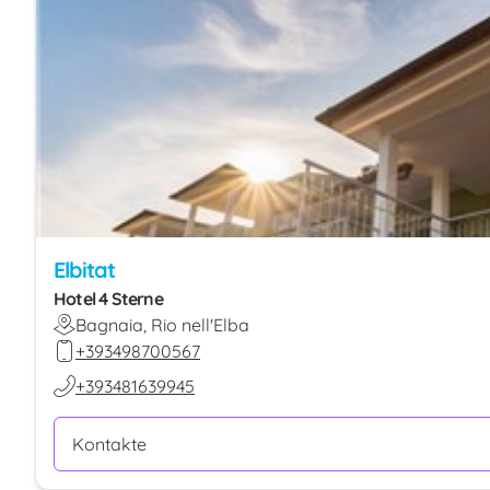
Elbitat
Hotel 4 Sterne
Bagnaia, Rio nell'Elba
+393498700567
+393481639945
Kontakte