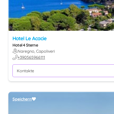
Hotel Le Acacie
Hotel 4 Sterne
Naregno, Capoliveri
+390565966111
Kontakte
Speichern