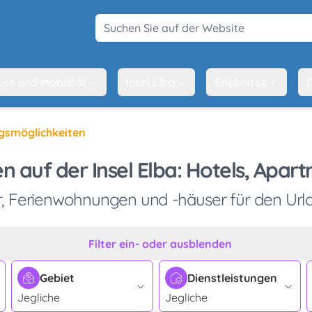
Suchen Sie auf der Website
ise und Mobilität
Insel Elba
Erlebnisse
D
gsmöglichkeiten
n auf der Insel Elba: Hotels, Apa
, Ferienwohnungen und -häuser für den Url
Filter ein- oder ausblenden
Gebiet
Dienstleistungen
Jegliche
Jegliche