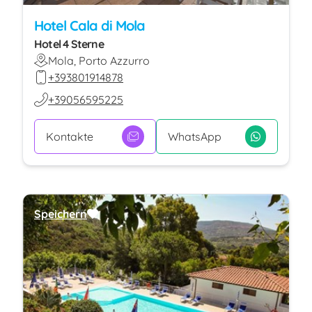
Hotel Cala di Mola
Hotel 4 Sterne
Mola, Porto Azzurro
+393801914878
+39056595225
Kontakte
WhatsApp
Speichern