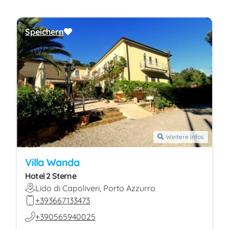
Speichern
Weitere Infos
Villa Wanda
Hotel 2 Sterne
Lido di Capoliveri, Porto Azzurro
+393667133473
+390565940025