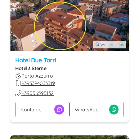
Weitere Infos
Hotel Due Torri
Hotel 3 Sterne
Porto Azzurro
+393394033319
+39056595132
Kontakte
WhatsApp