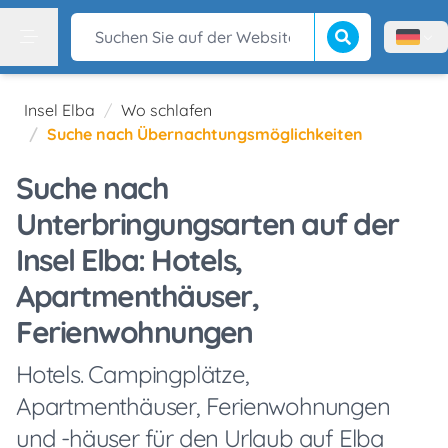
Suche beginnen
Suchen Sie auf der Website
Menù l
Menu
Insel Elba
Wo schlafen
Suche nach Übernachtungsmöglichkeiten
Suche nach
Unterbringungsarten auf der
Insel Elba: Hotels,
Apartmenthäuser,
Ferienwohnungen
Hotels. Campingplätze,
Apartmenthäuser, Ferienwohnungen
und -häuser für den Urlaub auf Elba