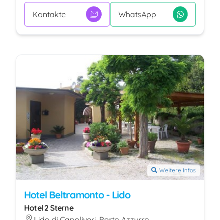
Kontakte
WhatsApp
Speichern
Weitere Infos
Hotel Beltramonto - Lido
Hotel 2 Sterne
Lido di Capoliveri, Porto Azzurro